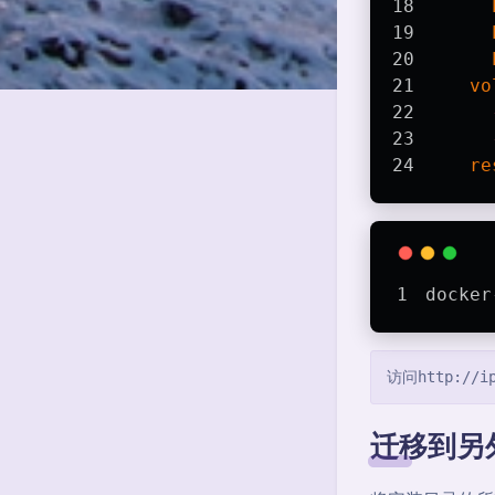
vo
re
docker
访问http:/
迁移到另外