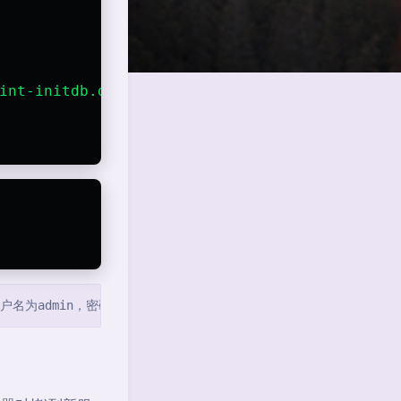
int-initdb.d/schema.postgresql.sql:ro
名为admin，密码为umami