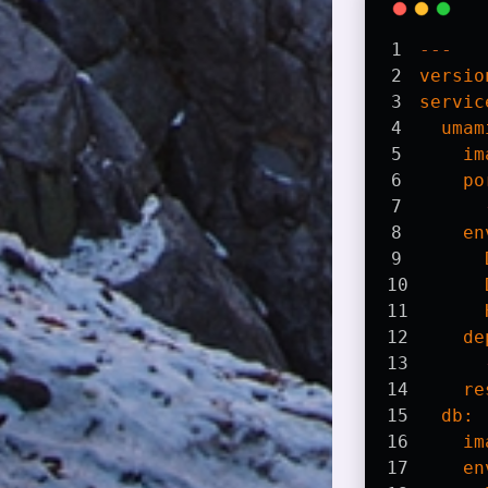
---
versio
servic
umam
im
po
en
de
re
db:
im
en