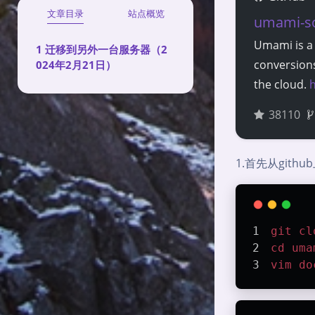
文章目录
站点概览
umami-s
Umami is a 
迁移到另外一台服务器（2
conversions
024年2月21日）
the cloud.
h
38110
1.首先从gith
git
cl
cd
uma
vim
do