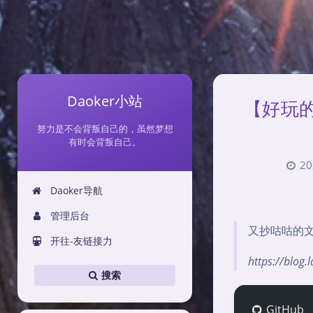
Daoker小站
【好玩的
努力是不会背叛自己的，虽然梦想
有时会背叛自己。
20
Daoker导航
管理后台
又抄咕咕的
开往-友链接力
https://blog
搜索
GitHub