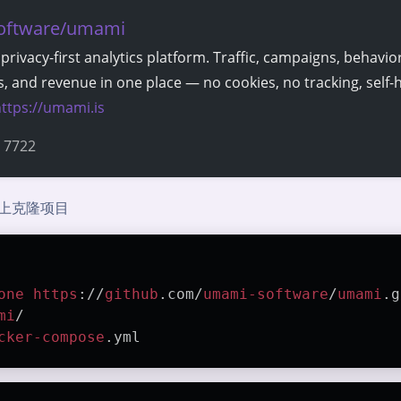
oftware/umami
privacy-first analytics platform. Traffic, campaigns, behavior
, and revenue in one place — no cookies, no tracking, self-
ttps://umami.is
7722
ub上克隆项目
one
https
://
github
.com
/
umami-software
/
umami
.g
mi
/
cker-compose
.yml