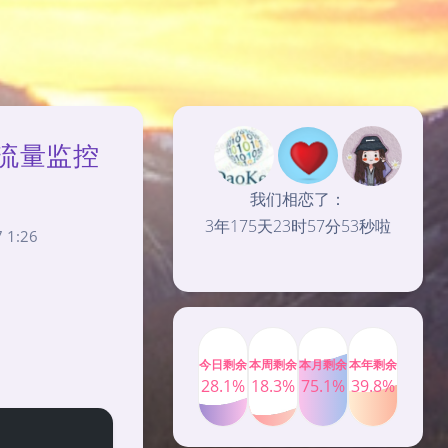
站流量监控
我们相恋了：
3年175天23时57分56秒啦
 1:26
今日剩余
本周剩余
本月剩余
本年剩余
28.1%
18.3%
75.1%
39.8%