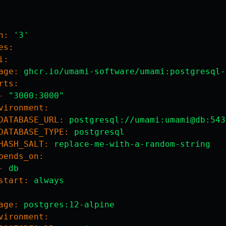
n:
'3'
es:
i:
age:
ghcr.io/umami-software/umami:postgresql-
rts:
-
"3000:3000"
vironment:
DATABASE_URL:
postgresql://umami:umami@db:543
DATABASE_TYPE:
postgresql
HASH_SALT:
replace-me-with-a-random-string
pends_on:
-
db
start:
always
age:
postgres:12-alpine
vironment: