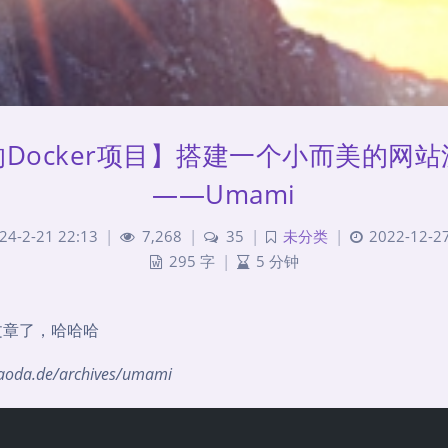
Docker项目】搭建一个小而美的网
——Umami
24-2-21 22:13
|
7,268
|
35
|
未分类
|
2022-12-27
295 字
|
5 分钟
文章了，哈哈哈
.laoda.de/archives/umami